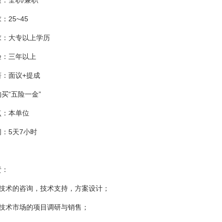
：全职/兼职
：25~45
求：大专以上学历
验：三年以上
薪：面议+提成
买“五险一金”
点：本单位
：5天7小时
责：
能技术的咨询，技术支持，方案设计；
能技术市场的项目调研与销售；