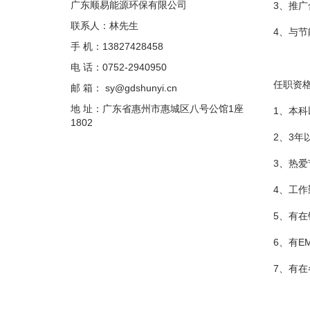
广东顺易能源环保有限公司
3、推广
联系人：林先生
4、与
手 机：13827428458
电 话：0752-2940950
任职资
邮 箱： sy@gdshunyi.cn
地 址：广东省惠州市惠城区八号公馆1座
1、本
1802
2、3
3、热
4、工
5、有
6、有
7、有