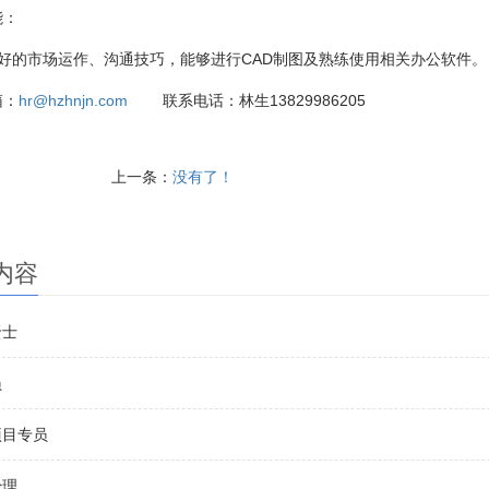
能：
良好的市场运作、沟通技巧，能够进行CAD制图及熟练使用相关办公软件
箱：
hr@hzhnjn.com
联系电话：林生13829986205
上一条：
没有了！
内容
贤士
员
项目专员
经理