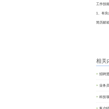
工作技
1、有
简历邮
相关
招聘
业务
科技
客户