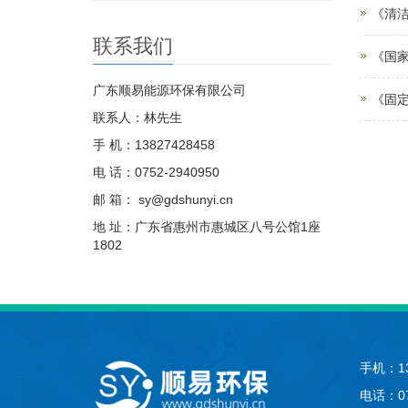
《清洁
联系我们
《国家
广东顺易能源环保有限公司
《固定
联系人：林先生
手 机：13827428458
电 话：0752-2940950
邮 箱： sy@gdshunyi.cn
地 址：广东省惠州市惠城区八号公馆1座
1802
手机：13
电话：07